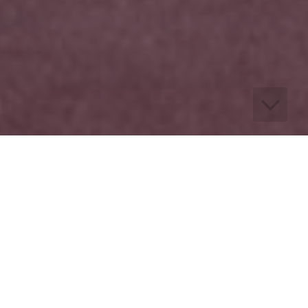
Autobusová doprava
Naše středisko autobusové dopravy nabízí
klientům dopravu luxusními autobusy po