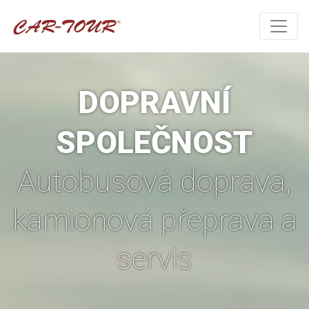
DOPRAVNÍ
SPOLEČNOST
Autobusová doprava,
kamionová přeprava a
servis