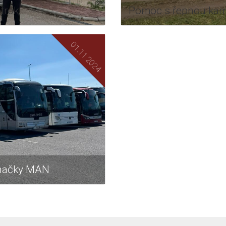
trok
Pomoc s řepnou ka
značky MAN