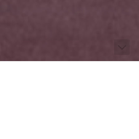
Autobusová doprava
Naše středisko autobusové dopravy nabízí
klientům dopravu luxusními autobusy po