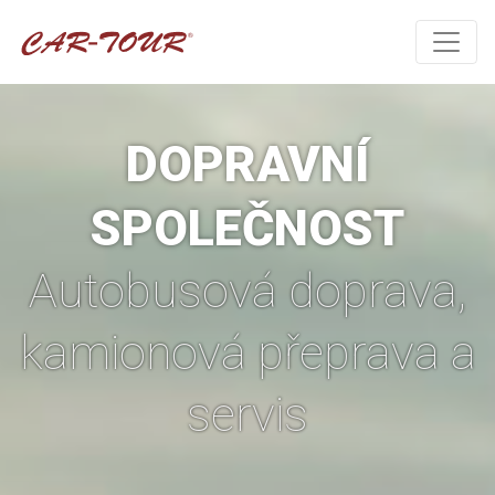
DOPRAVNÍ
SPOLEČNOST
Autobusová doprava,
kamionová přeprava a
servis