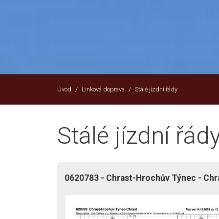
Úvod
Linková doprava
Stálé jízdní řády
Stálé jízdní řád
0620783 - Chrast-Hrochův Týnec - Chr