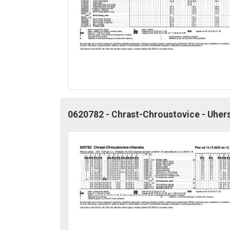
0620782 - Chrast-Chroustovice - Uher