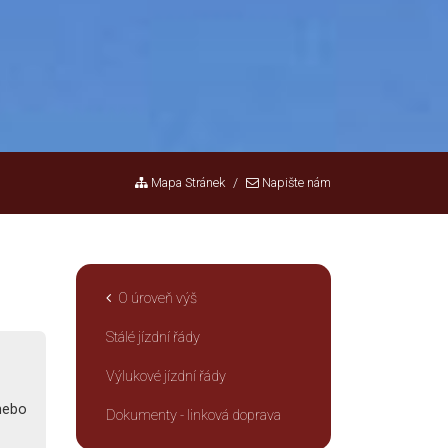
Mapa Stránek
Napište nám
O úroveň výš
Stálé jízdní řády
Výlukové jízdní řády
 nebo
Dokumenty - linková doprava